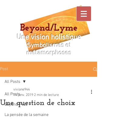
Beyond/Lyme
Une vision holistique
Symbolismes et
métamorphoses
Post
All Posts
viviane944
All Posts
14 janv. 2019
2 min de lecture
Une question de choix
Beyond-Plus
La pensée de la semaine