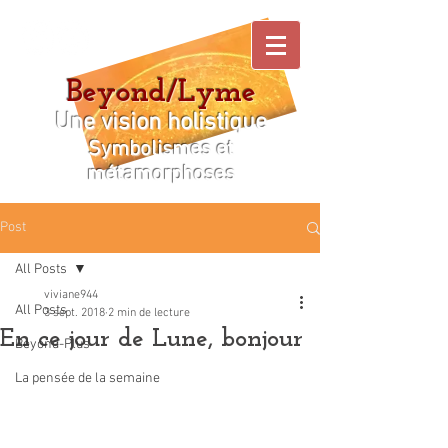
Beyond/Lyme
Une vision holistique
Symbolismes et
métamorphoses
Post
All Posts
viviane944
All Posts
3 sept. 2018
2 min de lecture
En ce jour de Lune, bonjour
Beyond-Plus
La pensée de la semaine