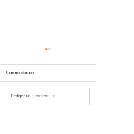
Commentaires
Vivre sa vie !
À nos féminités
Rédigez un commentaire...