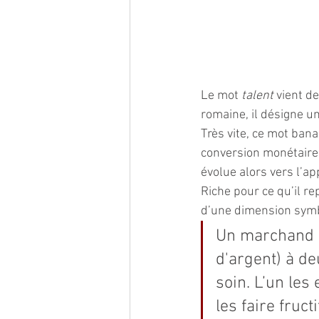
Le mot 
talent 
vient de
romaine, il désigne u
Très vite, ce mot ban
conversion monétaire 
évolue alors vers l’a
Riche pour ce qu’il re
d’une dimension symb
Un marchand do
d'argent) à d
soin. L’un les
les faire fruct