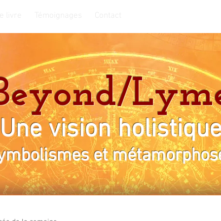
e livre
Témoignages
Contact
Beyond/Lym
Une vision holistiqu
ymbolismes et métamorphos