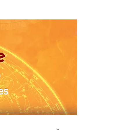
e
e
es