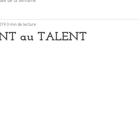
sée de la semaine
2019
3 min de lecture
NT au TALENT