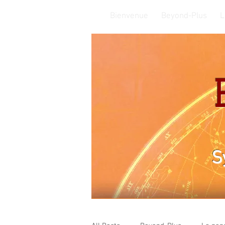
Bienvenue
Beyond-Plus
L
S