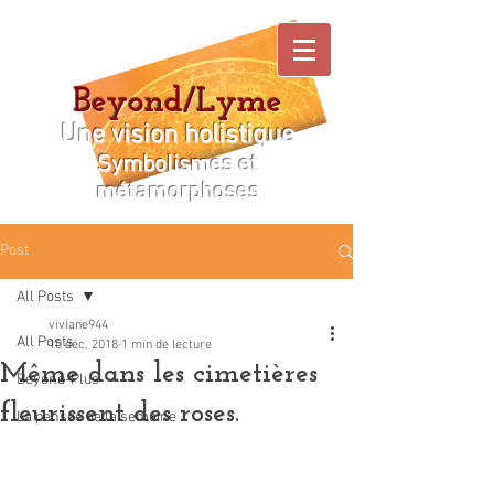
Beyond/Lyme
Une vision holistique
Symbolismes et
métamorphoses
Post
All Posts
viviane944
All Posts
10 déc. 2018
1 min de lecture
Même dans les cimetières
Beyond-Plus
fleurissent des roses.
La pensée de la semaine