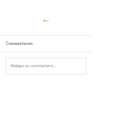
Commentaires
Vivre sa vie !
À nos féminités
Rédigez un commentaire...